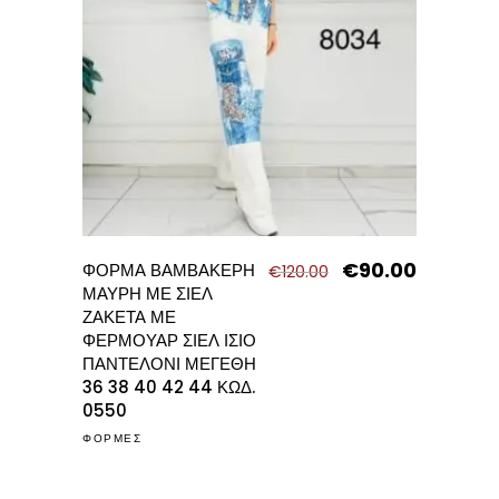
€
90.00
Original
Η
ΦΟΡΜΑ ΒΑΜΒΑΚΕΡΗ
€
120.00
price
τρέχουσα
ΜΑΥΡΗ ΜΕ ΣΙΕΛ
was:
τιμή
ΖΑΚΕΤΑ ΜΕ
€120.00.
είναι:
ΦΕΡΜΟΥΑΡ ΣΙΕΛ ΙΣΙΟ
€90.00.
ΠΑΝΤΕΛΟΝΙ ΜΕΓΕΘΗ
36 38 40 42 44 ΚΩΔ.
0550
ΦΟΡΜΕΣ