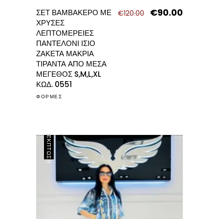
€
90.00
Original
Η
ΣΕΤ ΒΑΜΒΑΚΕΡΟ ΜΕ
€
120.00
price
τρέχουσα
ΧΡΥΣΕΣ
was:
τιμή
ΛΕΠΤΟΜΕΡΕΙΕΣ
€120.00.
είναι:
ΠΑΝΤΕΛΟΝΙ ΙΣΙΟ
€90.00.
ΖΑΚΕΤΑ ΜΑΚΡΙΑ
ΤΙΡΑΝΤΑ ΑΠΟ ΜΕΣΑ
ΜΕΓΕΘΟΣ S,M,L,XL
ΚΩΔ. 0551
ΦΟΡΜΕΣ
ΈΚΠΤΩΣΗ