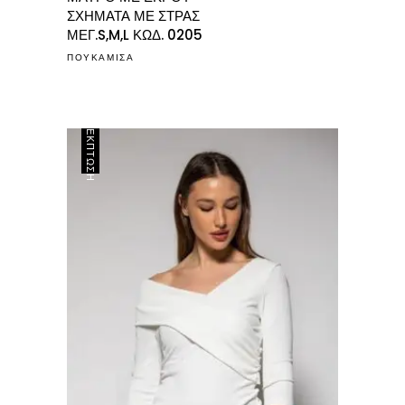
was:
τιμή
ΣΧΗΜΑΤΑ ΜΕ ΣΤΡΑΣ
€69.00.
είναι:
ΜΕΓ.S,M,L ΚΩΔ. 0205
€49.00.
ΠΟΥΚΑΜΙΣΑ
ΈΚΠΤΩΣΗ