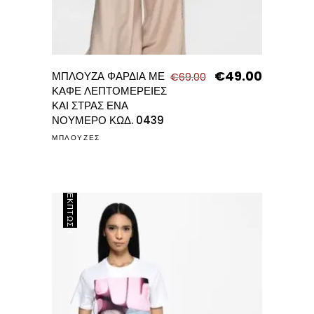
€
49.00
Original
Η
ΜΠΛΟΥΖΑ ΦΑΡΔΙΑ ΜΕ
€
69.00
price
τρέχουσα
ΚΑΦΕ ΛΕΠΤΟΜΕΡΕΙΕΣ
was:
τιμή
ΚΑΙ ΣΤΡΑΣ ΕΝΑ
€69.00.
είναι:
ΝΟΥΜΕΡΟ ΚΩΔ. 0439
€49.00.
ΜΠΛΟΥΖΕΣ
ΈΚΠΤΩΣΗ