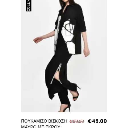
ΈΚΠΤΩΣΗ
€
49.00
Original
Η
ΠΟΥΚΑΜΙΣΟ ΒΙΣΚΟΖΗ
€
69.00
price
τρέχουσα
ΜΑΥΡΟ ΜΕ ΕΚΡΟΥ