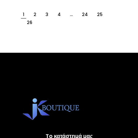
1
2
3
4
…
24
25
26
To κατάστημά μας