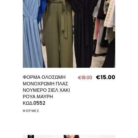
€
15.00
Original
Η
ΦΟΡΜΑ ΟΛΟΣΩΜΗ
€
18.00
price
τρέχουσα
ΜΟΝΟΧΡΩΜΗ ΠΛΑΣ
was:
τιμή
ΝΟΥΜΕΡΟ ΣΙΕΛ ΧΑΚΙ
€18.00.
είναι:
ΡΟΥΑ ΜΑΥΡΗ
€15.00.
ΚΩΔ.0552
ΦΟΡΜΕΣ