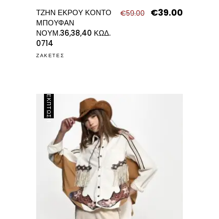
€
39.00
Original
Η
ΤΖΗΝ ΕΚΡΟΥ ΚΟΝΤΟ
€
59.00
price
τρέχουσα
ΜΠΟΥΦΑΝ
was:
τιμή
ΝΟΥΜ.36,38,40 ΚΩΔ.
€59.00.
είναι:
0714
€39.00.
ΖΑΚΕΤΕΣ
ΈΚΠΤΩΣΗ