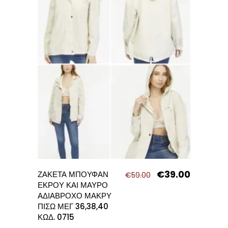
€
39.00
Original
Η
ΖΑΚΕΤΑ ΜΠΟΥΦΑΝ
€
59.00
price
τρέχουσα
ΕΚΡΟΥ ΚΑΙ ΜΑΥΡΟ
was:
τιμή
ΑΔΙΑΒΡΟΧΟ ΜΑΚΡΥ
€59.00.
είναι:
ΠΙΣΩ ΜΕΓ 36,38,40
€39.00.
ΚΩΔ. 0715