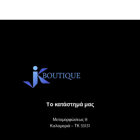
να
επιλ
στη
σελί
του
προϊ
To κατάστημά μας
Μεταμορφώσεως 8
Καλαμαριά – ΤΚ 55131