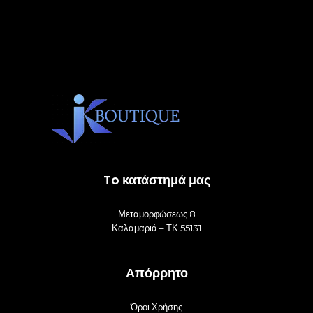
σελί
του
προϊ
To κατάστημά μας
Μεταμορφώσεως 8
Καλαμαριά – ΤΚ 55131
Απόρρητο
Όροι Χρήσης