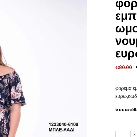
φορ
εμπ
ωμο
νου
ευρ
€
80.00
φορεμα εμ
ευρω,κωδ
5 σε απόθ
φορεμα