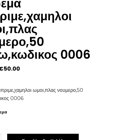
εμα
ριμε,χαμηλοι
ι,πλας
μερο,50
ω,κωδικος 0006
Original
Η
€
50.00
price
τρέχουσα
was:
τιμή
€80.00.
είναι:
€50.00.
πριμε,χαμηλοι ωμοι,πλας νουμερο,50
ικος 0006
εμα