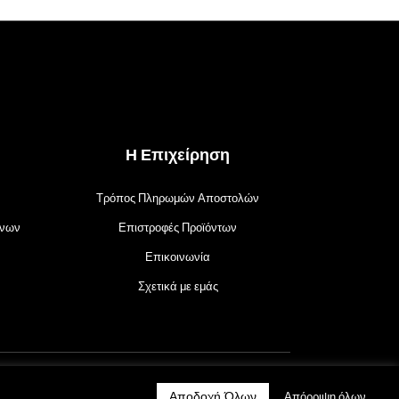
του
προϊόντος
Η Επιχείρηση
Τρόπος Πληρωμών Αποστολών
ένων
Επιστροφές Προϊόντων
Επικοινωνία
Σχετικά με εμάς
Αποδοχή Όλων
Απόρριψη όλων