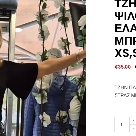
ΤΖΗ
ΨΙ
ΕΛΑ
ΜΠ
XS,
€
35.00
ΤΖΗΝ ΠΑ
ΣΤΡΑΣ Μ
ΤΖΗΝ
ΠΑΝΤΕΛΟ