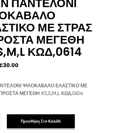
Ν ΠΑΝΤΕΛΟΝΙ
ΛΟΚΑΒΑΛΟ
ΣΤΙΚΟ ΜΕ ΣΤΡΑΣ
ΡΟΣΤΑ ΜΕΓΕΘΗ
S,M,L ΚΩΔ,0614
Original
Η
€
30.00
price
τρέχουσα
was:
τιμή
€35.00.
είναι:
€30.00.
ΝΤΕΛΟΝΙ ΨΙΛΟΚΑΒΑΛΟ ΕΛΑΣΤΙΚΟ ΜΕ
ΠΡΟΣΤΑ ΜΕΓΕΘΗ XS,S,M,L ΚΩΔ,0614
Προσθήκη Στο Καλάθι
ΝΙ