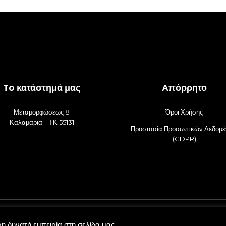
To κατάστημά μας
Απόρρητο
Μεταμορφώσεως 8
Όροι Χρήσης
Καλαμαριά – ΤΚ 55131
Προστασία Προσωπικών Δεδομ
(GDPR)
© 2021 juliekalamaria.gr
 δυνατή εμπειρία στη σελίδα μας.