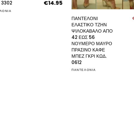
έχει
€
14.95
Original
Η
 3302
price
τρέχουσα
πολλαπλές
ΛΟΝΙΑ
was:
τιμή
παραλλαγές.
ΠΑΝΤΕΛΟΝΙ
€25.00.
είναι:
ΕΛΑΣΤΙΚΟ ΤΖΗΝ
Οι
€14.95.
ΨΙΛΟΚΑΒΑΛΟ ΑΠΟ
επιλογές
42 ΕΩΣ 56
μπορούν
ΝΟΥΜΕΡΟ ΜΑΥΡΟ
να
ΠΡΑΣΙΝΟ ΚΑΦΕ
ΜΠΕΖ ΓΚΡΙ ΚΩΔ.
επιλεγούν
0612
στη
ΠΑΝΤΕΛΟΝΙΑ
σελίδα
του
προϊόντος