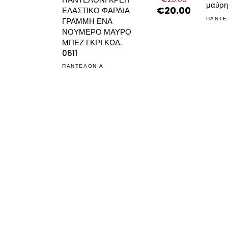
μαύρη
€
20.00
Original
Η
ΕΛΑΣΤΙΚΟ ΦΑΡΔΙΑ
price
τρέχουσα
ΠΑΝΤΕ
ΓΡΑΜΜΗ ΕΝΑ
was:
τιμή
ΝΟΥΜΕΡΟ ΜΑΥΡΟ
€29.00.
είναι:
ΜΠΕΖ ΓΚΡΙ ΚΩΔ.
€20.00.
0611
ΠΑΝΤΕΛΟΝΙΑ