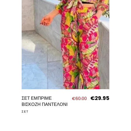
€
29.95
Original
Η
ΣΕΤ ΕΜΠΡΙΜΕ
€
60.00
price
τρέχουσα
ΒΙΣΚΟΖΗ ΠΑΝΤΕΛΟΝΙ
was:
τιμή
ΣΕΤ
€60.00.
είναι:
€29.95.