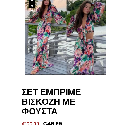
ΈΚΠΤΩΣΗ
ΣΕΤ ΕΜΠΡΙΜΕ
ΒΙΣΚΟΖΗ ΜΕ
ΦΟΥΣΤΑ
Original
Η
€
49.95
€
100.00
price
τρέχουσα