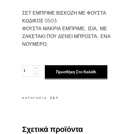
was:
τιμή
€100.00.
είναι:
€49.95.
ΣΕΤ ΕΜΠΡΙΜΕ ΒΙΣΚΟΖΗ ΜΕ ΦΟΥΣΤΑ
ΚΩΔΙΚΟΣ 0503
ΦΟΥΣΤΑ ΜΑΚΡΙΑ ΕΜΠΡΙΜΕ, ΙΣΙΑ, ΜΕ
ΖΑΚΕΤΑΚΙ ΠΟΥ ΔΕΝΕΙ ΜΠΡΟΣΤΑ, ΕΝΑ
ΝΟΥΜΕΡΟ,
ΣΕΤ
Προσθήκη Στο Καλάθι
ΕΜΠΡΙΜΕ
ΒΙΣΚΟΖΗ
ΜΕ
ΚΑΤΗΓΟΡΊΑ:
ΣΕΤ
ΦΟΥΣΤΑ
ποσότητα
Σχετικά προϊόντα