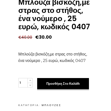
Μπλούζα βισκόζη,με
στρας στο στήθος,
ένα νούμερο , 25
ευρώ, κωδικός 0407
Original
Η
€
30.00
€
40.00
price
τρέχουσα
was:
τιμή
€40.00.
είναι:
€30.00.
Μπλούζα βισκόζη,με στρας στο στήθος,
ένα νούμερο , 25 ευρώ, κωδικός 0407
Μπλούζα
Προσθήκη Στο Καλάθι
βισκόζη,με
στρας
στο
ΚΑΤΗΓΟΡΊΑ:
ΜΠΛΟΥΖΕΣ
στήθος,