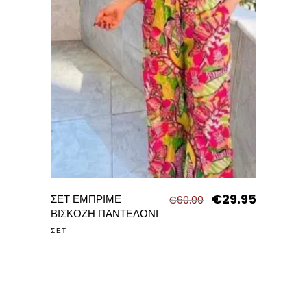
€
29.95
Original
Η
ΣΕΤ ΕΜΠΡΙΜΕ
€
60.00
price
τρέχουσα
ΒΙΣΚΟΖΗ ΠΑΝΤΕΛΟΝΙ
was:
τιμή
ΣΕΤ
€60.00.
είναι:
€29.95.