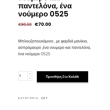
παντελόνα, ένα
νούμερο 0525
Original
Η
€
70.00
€
90.00
price
τρέχουσα
was:
τιμή
€90.00.
είναι:
€70.00.
Μπλουζοπουκάμισο , με φαρδιά μανίκια,
ασπρόμαυρο ,ένα νουμερο και παντελόνα,
ένα νούμερο 0525
Μπλουζοπουκάμισο
Προσθήκη Στο Καλάθι
,
με
φαρδιά
ΚΑΤΗΓΟΡΊΑ:
ΣΕΤ
μανίκια,
ασπρόμαυρο