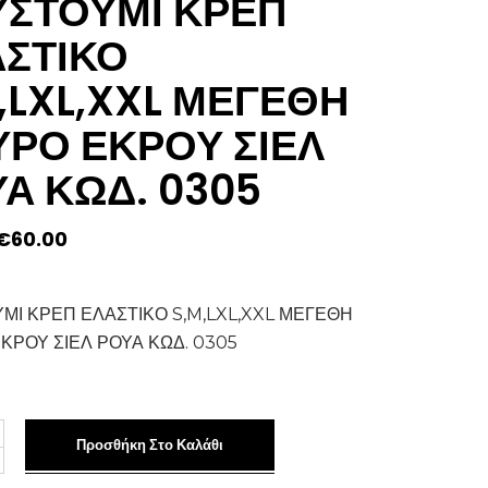
ΥΣΤΟΥΜΙ ΚΡΕΠ
ΣΤΙΚΟ
,LXL,XXL ΜΕΓΕΘΗ
ΡΟ ΕΚΡΟΥ ΣΙΕΛ
Α ΚΩΔ. 0305
Original
Η
€
60.00
price
τρέχουσα
was:
τιμή
€70.00.
είναι:
€60.00.
ΜΙ ΚΡΕΠ ΕΛΑΣΤΙΚΟ S,M,LXL,XXL ΜΕΓΕΘΗ
ΚΡΟΥ ΣΙΕΛ ΡΟΥΑ ΚΩΔ. 0305
ΜΙ
Προσθήκη Στο Καλάθι