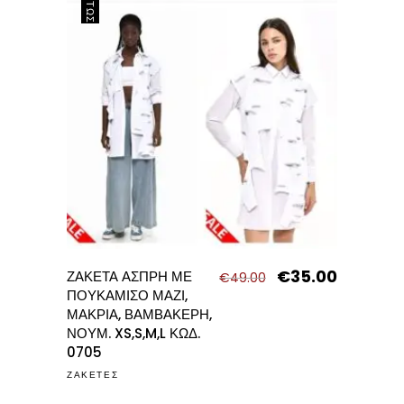
ΈΚΠΤΩΣΗ
€
35.00
Original
Η
ΖΑΚΕΤΑ ΑΣΠΡΗ ΜΕ
€
49.00
price
τρέχουσα
ΠΟΥΚΑΜΙΣΟ ΜΑΖΙ,
was:
τιμή
ΜΑΚΡΙΑ, ΒΑΜΒΑΚΕΡΗ,
€49.00.
είναι:
ΝΟΥΜ. XS,S,M,L ΚΩΔ.
€35.00.
0705
ΖΑΚΕΤΕΣ