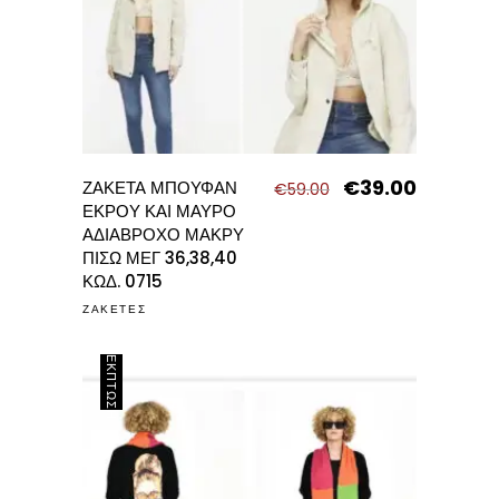
€
39.00
Original
Η
ΖΑΚΕΤΑ ΜΠΟΥΦΑΝ
€
59.00
price
τρέχουσα
ΕΚΡΟΥ ΚΑΙ ΜΑΥΡΟ
was:
τιμή
ΑΔΙΑΒΡΟΧΟ ΜΑΚΡΥ
€59.00.
είναι:
ΠΙΣΩ ΜΕΓ 36,38,40
€39.00.
ΚΩΔ. 0715
ΖΑΚΕΤΕΣ
ΈΚΠΤΩΣΗ