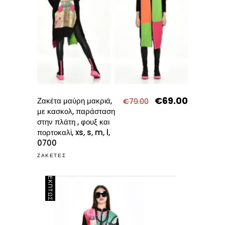
€
69.00
Original
Η
Ζακέτα μαύρη μακριά,
€
79.00
price
τρέχουσα
με κασκολ, παράσταση
was:
τιμή
στην πλάτη , φουξ και
€79.00.
είναι:
πορτοκαλί, xs, s, m, l,
€69.00.
0700
ΖΑΚΕΤΕΣ
ΈΚΠΤΩΣΗ