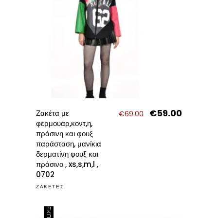
€
59.00
Original
Η
Ζακέτα με
€
69.00
price
τρέχουσα
φερμουάρ,κοντ,η,
was:
τιμή
πράσινη και φουξ
€69.00.
είναι:
παράσταση, μανίκια
€59.00.
δερματίνη φουξ και
πράσινο , xs,s,m,l ,
0702
ΖΑΚΕΤΕΣ