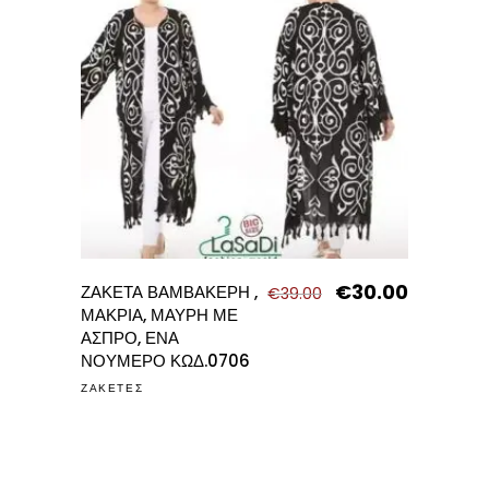
€
30.00
Original
Η
ΖΑΚΕΤΑ ΒΑΜΒΑΚΕΡΗ ,
€
39.00
price
τρέχουσα
ΜΑΚΡΙΑ, ΜΑΥΡΗ ΜΕ
was:
τιμή
ΑΣΠΡΟ, ΕΝΑ
€39.00.
είναι:
ΝΟΥΜΕΡΟ ΚΩΔ.0706
€30.00.
ΖΑΚΕΤΕΣ