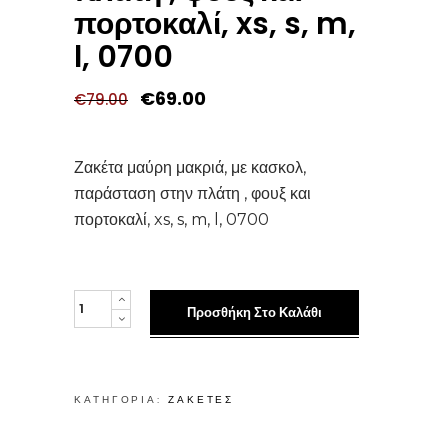
πορτοκαλί, xs, s, m,
l, 0700
Original
Η
€
69.00
€
79.00
price
τρέχουσα
was:
τιμή
€79.00.
είναι:
€69.00.
Ζακέτα μαύρη μακριά, με κασκολ,
παράσταση στην πλάτη , φουξ και
πορτοκαλί, xs, s, m, l, 0700
Ζακέτα
Προσθήκη Στο Καλάθι
μαύρη
μακριά,
με
ΚΑΤΗΓΟΡΊΑ:
ΖΑΚΕΤΕΣ
κασκολ,
παράσταση