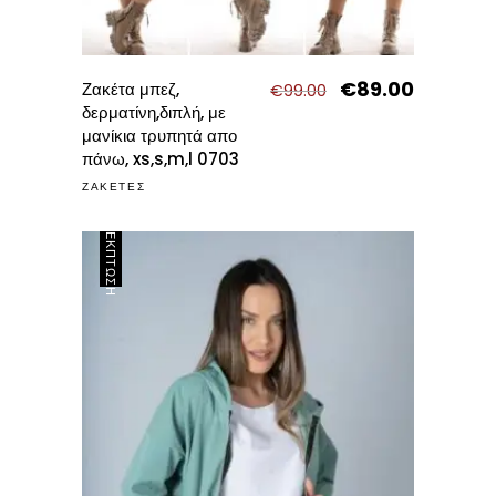
€
89.00
Original
Η
Ζακέτα μπεζ,
€
99.00
price
τρέχουσα
δερματίνη,διπλή, με
was:
τιμή
μανίκια τρυπητά απο
€99.00.
είναι:
πάνω, xs,s,m,l 0703
€89.00.
ΖΑΚΕΤΕΣ
ΈΚΠΤΩΣΗ