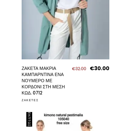
€
30.00
Original
Η
ΖΑΚΕΤΑ ΜΑΚΡΙΑ
€
32.00
price
τρέχουσα
ΚΑΜΠΑΡΝΤΙΝΑ ΕΝΑ
was:
τιμή
ΝΟΥΜΕΡΟ ΜΕ
€32.00.
είναι:
ΚΟΡΔΟΝΙ ΣΤΗ ΜΕΣΗ
€30.00.
ΚΩΔ. 0712
ΖΑΚΕΤΕΣ
ΈΚΠΤΩΣΗ