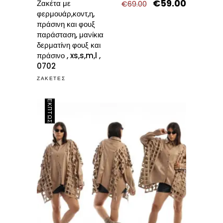
€
59.00
Original
Η
Ζακέτα με
€
69.00
price
τρέχουσα
φερμουάρ,κοντ,η,
was:
τιμή
πράσινη και φουξ
€69.00.
είναι:
παράσταση, μανίκια
€59.00.
δερματίνη φουξ και
πράσινο , xs,s,m,l ,
0702
ΖΑΚΕΤΕΣ
ΈΚΠΤΩΣΗ