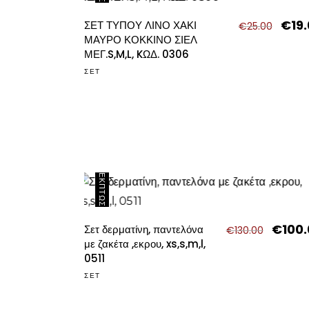
€
19
Origin
ΣΕΤ ΤΥΠΟΥ ΛΙΝΟ ΧΑΚΙ
€
25.00
price
ΜΑΥΡΟ ΚΟΚΚΙΝΟ ΣΙΕΛ
was:
ΜΕΓ.S,M,L, KΩΔ. 0306
€25.0
ΣΕΤ
ΈΚΠΤΩΣΗ
€
100
Original
Σετ δερματίνη, παντελόνα
€
130.00
price
με ζακέτα ,εκρου, xs,s,m,l,
was:
0511
€130.00
ΣΕΤ