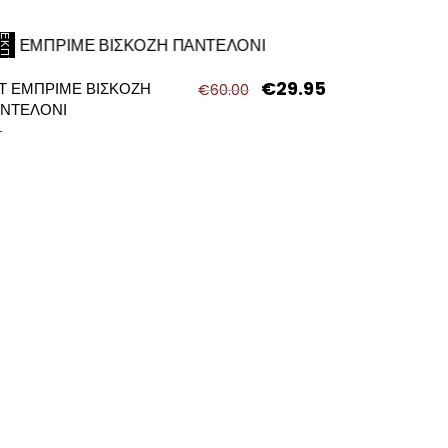
ΈΚΠΤΩΣΗ
€
29.95
Original
Η
Τ ΕΜΠΡΙΜΕ ΒΙΣΚΟΖΗ
€
60.00
σα
price
τρέχουσα
ΝΤΕΛΟΝΙ
was:
τιμή
Τ
€60.00.
είναι:
.
€29.95.