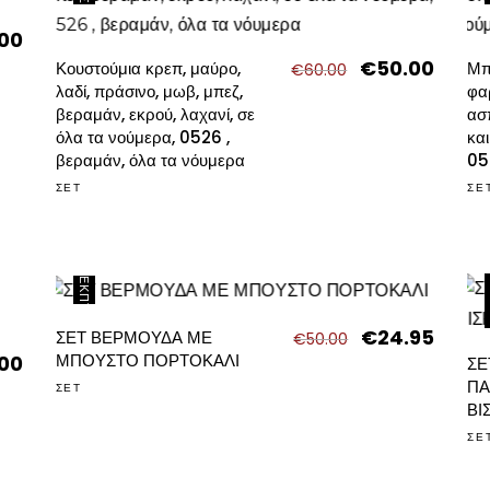
.00
al
Η
τρέχουσα
€
50.00
Original
Η
Κουστούμια κρεπ, μαύρο,
Μπ
€
60.00
τιμή
price
τρέχου
λαδί, πράσινο, μωβ, μπεζ,
φα
0.
είναι:
was:
τιμή
βεραμάν, εκρού, λαχανί, σε
ασ
€19.00.
€60.00.
είναι:
όλα τα νούμερα, 0526 ,
κα
€50.00
βεραμάν, όλα τα νόυμερα
05
ΣΕΤ
ΣΕ
ΈΚΠΤΩΣΗ
€
24.95
Original
Η
ΣΕΤ ΒΕΡΜΟΥΔΑ ΜΕ
€
50.00
price
τρέχου
ΜΠΟΥΣΤΟ ΠΟΡΤΟΚΑΛΙ
.00
Η
ΣΕ
was:
τιμή
τρέχουσα
ΠΑ
ΣΕΤ
€50.00.
είναι:
τιμή
ΒΙ
€24.95
.
είναι:
ΣΕ
€100.00.