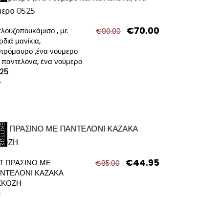
€
70.00
Original
Η
λουζοπουκάμισο , με
€
90.00
σα
price
τρέχουσα
ρδιά μανίκια,
was:
τιμή
πρόμαυρο ,ένα νουμερο
€90.00.
είναι:
ι παντελόνα, ένα νούμερο
.
€70.00.
25
Τ
ΈΚΠΤΩΣΗ
σα
€
44.95
Original
Η
Τ ΠΡΑΣΙΝΟ ΜΕ
€
85.00
price
τρέχουσα
ΝΤΕΛΟΝΙ ΚΑΖΑΚΑ
was:
τιμή
ΣΚΟΖΗ
.
€85.00.
είναι:
Τ
€44.95.